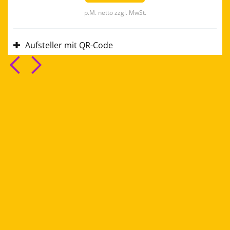
p.M. netto zzgl. MwSt.
Aufsteller mit QR-Code
Mehr Google Bewertungen
Wahl aus mehreren Designs
Eigenes Logo
E-Mail Sendouts an deine Gäste
Facebook Custom Audience
Whitelabeling ohne Pareto Logo
Eigenes Bildmaterial